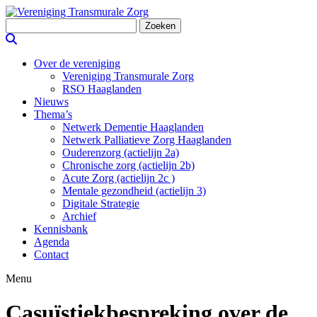
Zoeken
naar:
Over de vereniging
Vereniging Transmurale Zorg
RSO Haaglanden
Nieuws
Thema’s
Netwerk Dementie Haaglanden
Netwerk Palliatieve Zorg Haaglanden
Ouderenzorg (actielijn 2a)
Chronische zorg (actielijn 2b)
Acute Zorg (actielijn 2c )
Mentale gezondheid (actielijn 3)
Digitale Strategie
Archief
Kennisbank
Agenda
Contact
Menu
Casuïstiekbespreking over de