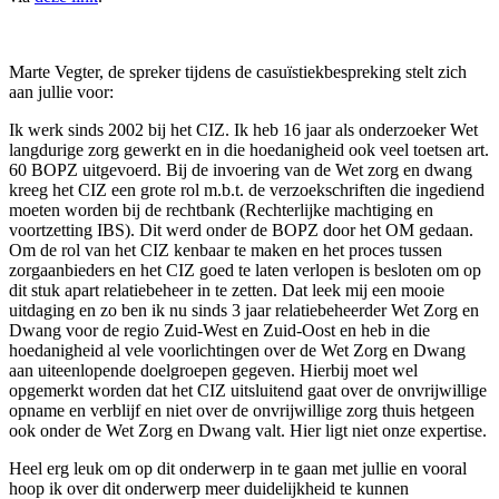
Marte Vegter, de spreker tijdens de casuïstiekbespreking stelt zich
aan jullie voor:
Ik werk sinds 2002 bij het CIZ. Ik heb 16 jaar als onderzoeker Wet
langdurige zorg gewerkt en in die hoedanigheid ook veel toetsen art.
60 BOPZ uitgevoerd. Bij de invoering van de Wet zorg en dwang
kreeg het CIZ een grote rol m.b.t. de verzoekschriften die ingediend
moeten worden bij de rechtbank (Rechterlijke machtiging en
voortzetting IBS). Dit werd onder de BOPZ door het OM gedaan.
Om de rol van het CIZ kenbaar te maken en het proces tussen
zorgaanbieders en het CIZ goed te laten verlopen is besloten om op
dit stuk apart relatiebeheer in te zetten. Dat leek mij een mooie
uitdaging en zo ben ik nu sinds 3 jaar relatiebeheerder Wet Zorg en
Dwang voor de regio Zuid-West en Zuid-Oost en heb in die
hoedanigheid al vele voorlichtingen over de Wet Zorg en Dwang
aan uiteenlopende doelgroepen gegeven. Hierbij moet wel
opgemerkt worden dat het CIZ uitsluitend gaat over de onvrijwillige
opname en verblijf en niet over de onvrijwillige zorg thuis hetgeen
ook onder de Wet Zorg en Dwang valt. Hier ligt niet onze expertise.
Heel erg leuk om op dit onderwerp in te gaan met jullie en vooral
hoop ik over dit onderwerp meer duidelijkheid te kunnen